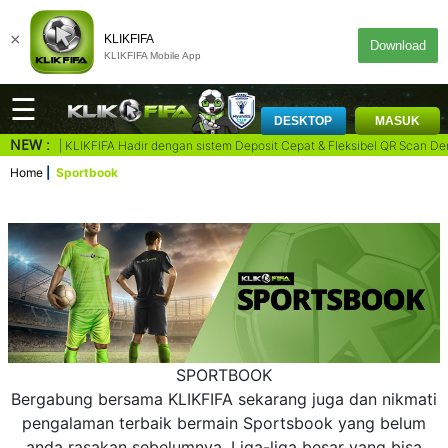
×
KLIKFIFA
Download
KLIKFIFA Mobile App
☰
DESKTOP
MASUK
NEW :
& Terpercaya | KLIKFIFA Hadir dengan sistem Deposit Cepat & Fleksibel QR S
DAFTAR
MASUK
Home
Sportbook
Beranda
Deposit
Games
ROMO
Sportbook
SPORTBOOK
Bergabung bersama KLIKFIFA sekarang juga dan nikmati
ROMO
pengalaman terbaik bermain Sportsbook yang belum
E-Sport
anda rasakan sebelumnya. Liga-liga besar yang bisa